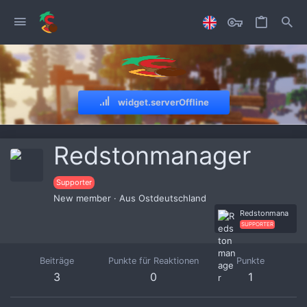
widget.serverOffline
Redstonmanager
Supporter
New member
·
Aus
Ostdeutschland
Redstonmana
ger
SUPPORTER
Beiträge
Punkte für Reaktionen
Punkte
3
0
1