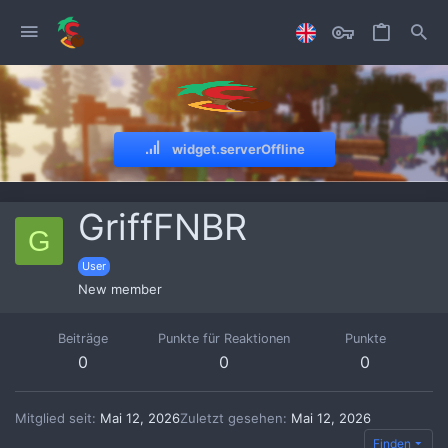
widget.serverOffline
GriffFNBR
G
User
New member
Beiträge
Punkte für Reaktionen
Punkte
0
0
0
Mitglied seit
Mai 12, 2026
Zuletzt gesehen
Mai 12, 2026
Finden